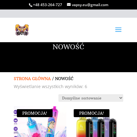
+48 453-264-727
vapsy.eu@gmail.com
NOWOŚĆ
STRONA GŁÓWNA
/ NOWOŚĆ
Wyświetlanie wszystkich wyników: 6
PROMOCJA!
PROMOCJA!