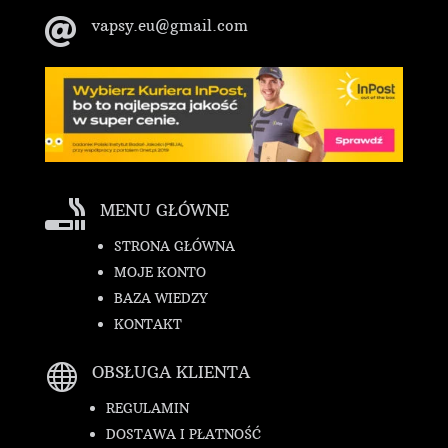

vapsy.eu@gmail.com

MENU GŁÓWNE
STRONA GŁÓWNA
MOJE KONTO
BAZA WIEDZY
KONTAKT

OBSŁUGA KLIENTA
REGULAMIN
DOSTAWA I PŁATNOŚĆ