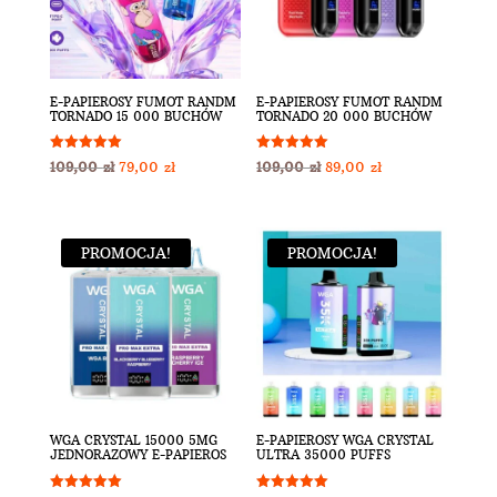
E-PAPIEROSY FUMOT RANDM
E-PAPIEROSY FUMOT RANDM
TORNADO 15 000 BUCHÓW
TORNADO 20 000 BUCHÓW
Oceniono
Oceniono
Pierwotna
Aktualna
Pierwotna
Aktualna
109,00
zł
79,00
zł
109,00
zł
89,00
zł
5.00
5.00
na 5
na 5
cena
cena
cena
cena
wynosiła:
wynosi:
wynosiła:
wynosi:
109,00 zł.
79,00 zł.
109,00 zł.
89,00 zł.
PROMOCJA!
PROMOCJA!
WGA CRYSTAL 15000 5MG
E-PAPIEROSY WGA CRYSTAL
JEDNORAZOWY E-PAPIEROS
ULTRA 35000 PUFFS