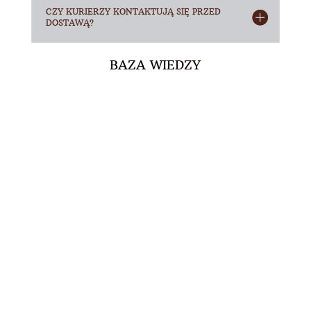
CZY KURIERZY KONTAKTUJĄ SIĘ PRZED
DOSTAWĄ?
BAZA WIEDZY
Coraz więcej osób poszukuje alternatywnego sposobu