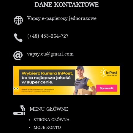
DANE KONTAKTOWE

Vapsy e-papierosy jednorazowe

(+48) 453-264-727

vapsy.eu@gmail.com

MENU GŁÓWNE
STRONA GŁÓWNA
MOJE KONTO